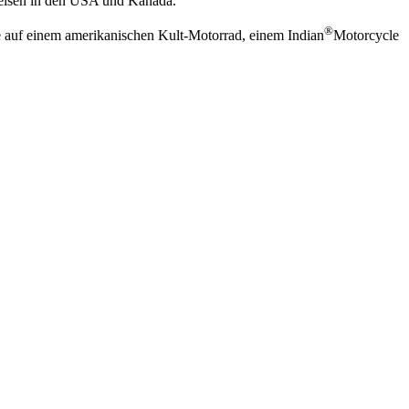
dreisen in den USA und Kanada.
®
e auf einem amerikanischen Kult-Motorrad, einem Indian
Motorcycle