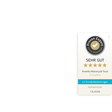
Empfehlungen auf
ProvenExpert.com
4,98 / 5,00
12
30
Bewertungen von 1
Bewertungen auf
anderen Quelle
ProvenExpert.com
Blick aufs ProvenExpert-Profil werfen
Anonym
5
SEHR GUT
Born to be wild tour 100 Jahre Route 66, Mai
2026, was soll man sagen ?? DANKE, dass
wir das mit euch (Kari...
Amerika Motorcycle Tours
(2 Quellen)
42 Kundenbewertungen
Authentizität
1.6.2026