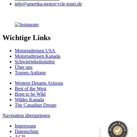
info@amerika-motorcycle-tours.de
Wichtige Links
Motorradreisen USA
Motorradreisen Kanada
Schwierigkeitsstufen
Über uns
Touren-Anfrage
Western Dreams Arizona
Kundenbewertungen und Erfahrungen zu
Best of the West
Amerika Motorcycle Tours
Born to be Wild
Wildes Kanada
The Canadian Dream
SEHR GUT
100%
Empfehlungen auf
Navigation überspringen
ProvenExpert.com
4,98 / 5,00
Impressum
Datenschutz
30
12
AGB