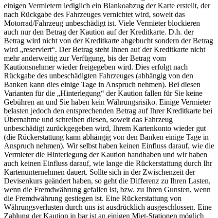
einigen Vermietern lediglich ein Blankoabzug der Karte erstellt, der
nach Rückgabe des Fahrzeuges vernichtet wird, soweit das
Motorrad/Fahrzeug unbeschädigt ist. Viele Vermieter blockieren
auch nur den Betrag der Kaution auf der Kreditkarte. D.h. der
Betrag wird nicht von der Kreditkarte abgebucht sondern der Betrag
wird „reserviert“. Der Betrag steht Ihnen auf der Kreditkarte nicht
mehr anderweitig zur Verfügung, bis der Betrag vom
Kautionsnehmer wieder freigegeben wird. Dies erfolgt nach
Rückgabe des unbeschädigten Fahrzeuges (abhängig von den
Banken kann dies einige Tage in Anspruch nehmen). Bei diesen
Varianten für die „Hinterlegung“ der Kaution fallen für Sie keine
Gebühren an und Sie haben kein Währungsrisiko. Einige Vermieter
belasten jedoch den entsprechenden Betrag auf Ihrer Kreditkarte bei
Übernahme und schreiben diesen, soweit das Fahrzeug
unbeschädigt zurückgegeben wird, Ihrem Kartenkonto wieder gut
(die Rückerstattung kann abhängig von den Banken einige Tage in
Anspruch nehmen). Wir selbst haben keinen Einfluss darauf, wie die
Vermieter die Hinterlegung der Kaution handhaben und wir haben
auch keinen Einfluss darauf, wie lange die Rückerstattung durch Ihr
Kartenunternehmen dauert. Sollte sich in der Zwischenzeit der
Devisenkurs geändert haben, so geht die Differenz zu Ihren Lasten,
wenn die Fremdwährung gefallen ist, bzw. zu Ihren Gunsten, wenn
die Fremdwährung gestiegen ist. Eine Rückerstattung von
Währungsverlusten durch uns ist ausdrücklich ausgeschlossen. Eine
Zahlung der Kaution in bar ist an einigen Miet-Stationen möglich