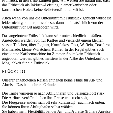
Frühstück in den Unterkünften gibt. Wir weisen Sie darauf hin, dass
das Frühstück als Inklusiv-Leistung in amerikanischen oder
kanadischen Hotels keine Selbstverständlichkeit ist.
Auch wenn von uns die Unterkunft mit Frühstück gebucht wurde ist
leider nicht garantiert, dass dieses dann auch tatsächlich von der
Unterkunft vor Ort angeboten wird.
Das angebotene Frühstück kann sehr unterschiedlich ausfallen.
Angeboten werden von nur Kaffee und vielleicht einem kleinen
süssen Teilchen, über Joghurt, Kornflakes, Obst, Waffeln, Toastbrot,
Marmelade, kleine Würstchen, Rührei. In der Regel gibt es auch
eine kleine Kaffeemaschine im Zimmer. Sollte kein Frühstück
angeboten werden, gibt es meistens in der Nähe der Unterkunft die
Möglichkeit für ein Frühstück.
FLÜGE ! ! ! !
Unserer angebotenen Reisen enthalten keine Flüge für An- und
Abreise. Das hat mehrere Gründe:
Die Tarife variieren je nach Abflughafen und Saisonzeit oft stark.
Die Airlines veröffentlichen ihre Preise teils recht spät,
Die Flugpreise ändern sich oft sehr kurzfristig - auch nach unten.
Sie können Ihren Abflughafen selbst wählen
Sie haben mehr Flexibilität bei der An- und Abreise (frühere Anreise